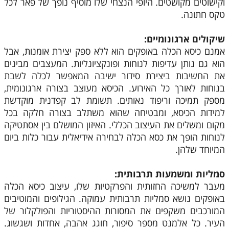
וקישוטים מקושטים. היופי הנצחי שלו מוסיף נופך של פאר לכל
טקס חתונה.
שיקולים ארגונומיים:
אמנם כיסא הכלה באופקים הוא ללא ספק יצירת אומנות, אבל
הוא גם נותן עדיפות לנוחות ופונקציונליות. המעצבים מבינים
את החשיבות ביצירת סידור ישיבה המאפשר לכלה לשבת
בנוחות לאורך כל האירוע. הכיסא מעוצב בצורה ארגונומית,
מספק תמיכה וריפוד נאותים. תשומת לב קפדנית מוקדשת
למידות הכיסא, ומבטיחה שהוא משתלב בצורה חלקה בכל
מקום ומשלים את העיצוב הכללי. האיזון המושלם בין אסתטיקה
לנוחות הופך את כסא הכלה לבחירה אידיאלית עבור כלות ביום
המיוחד שלהן.
סמליות ומשמעות תרבותית:
מעבר למשיכה החזותית והפרקטיות שלו, עיצוב כיסא הכלה
באופקים נושא סמליות תרבותית עמוקה. הגילופים והמוטיבים
המורכבים משקפים את המסורות ההיסטוריות והפולקלור של
העיר. כל אלמנט מספר סיפור, חוגג אהבה, אחדות ושגשוג.