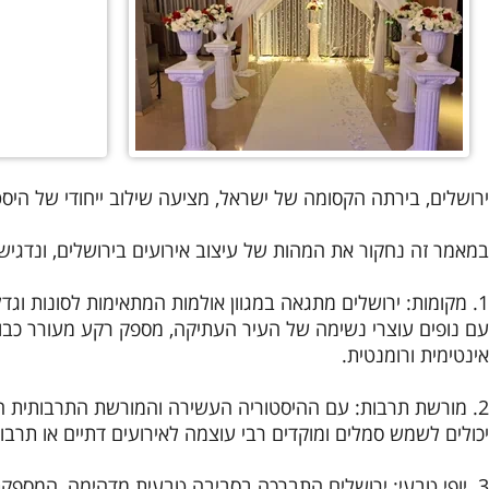
ירושלים, בירתה הקסומה של ישראל, מציעה שילוב ייחודי של היסטו
במאמר זה נחקור את המהות של עיצוב אירועים בירושלים, ונדגיש 
1. מקומות: ירושלים מתגאה במגוון אולמות המתאימות לסונות וגדלים שונים של אירועים.
עם נופים עוצרי נשימה של העיר העתיקה, מספק רקע מעורר כבוד
אינטימית ורומנטית.
2. מורשת תרבות: עם ההיסטוריה העשירה והמורשת התרבותית המגוונת שלה, ירושלים מציעה שפע של השראה לעיצוב אירועים.
יכולים לשמש סמלים ומוקדים רבי עוצמה לאירועים דתיים או תרבו
3. יופי טבעי: ירושלים התברכה בסביבה טבעית מדהימה, המספקת למארגני אירועים קנבס של נופים עוצרי נשימה.