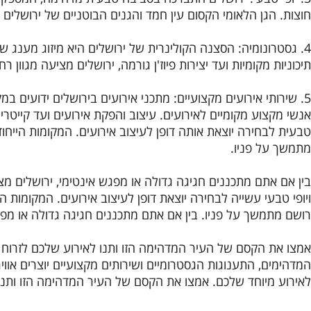
חוצות.
הגן הלאומי הקסום עין חמד והגנים הבוטניים של ירושלים 
4. גסטרונומיה: הסצנה הקולינרית של ירושלים היא מיזוג מענג של טעמים מתרבויות ומסורות שונות.
תיכוניות מקומיות ועד יצירות פיוז'ן גורמה, ירושלים מציעה מגו
5. שירותי אירועים מקצועיים: מתכני אירועים בירושלים ידועים במקצועיותם ותשומת הלב לפרטים.
אנשי מקצוע מקומיים לאירועים.
עיצוב והפקת אירועים ועד קייטרי
טבעית לבחירה יוצאת אותה דופן לעיצוב אירועים.
המקומות הייחוד
מתמשך על פניו.
בין אם אתם מתכננים חגיגה גדולה או מפגש אינטימי, ירושלים מ
ויופי טבעי עשייה לבחירה יוצאת דופן לעיצוב אירועים.
המקומות הי
רושם מתמשך על פניו.
בין אם אתם מתכננים חגיגה גדולה או מפג
אמצו את הקסם של העיר המדהימה הזו ותנו לאירוע שלכם לזרוח 
המדהימים, התענוגות הגסטרומיים ושירותים מקצועיים יוצרים או
לאירוע מיוחד שלכם.
אמצו את הקסם של העיר המדהימה הזו ותנו 